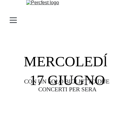
MERCOLEDĺ 
17 GIUGNO
CON UN SOLO BIGLIETTO DUE 
CONCERTI PER SERA